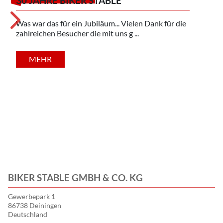
30 JAHRE BIKER STABLE
25 
Was war das für ein Jubiläum... Vielen Dank für die
Was w
zahlreichen Besucher die mit uns g ...
zahlr
MEHR
BIKER STABLE GMBH & CO. KG
Gewerbepark 1
86738 Deiningen
Deutschland