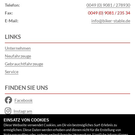
Telefon:
0049 (0) 9081 / 278930
Fax:
0049 (0) 9081 / 235 34
E-Mail:
info@biker-stable.de
LINKS
Unternehmen
Neufahrzeuge
Gebrauchtfahrzeuge
Service
FINDEN SIE UNS
Facebook
Instagram
EINSATZ VON COOKIES
Youtube
Diese Webseite verwendet Cookies, um Dir ein bestmögliches Surf-Erlebnis zu
ermöglichen. Diese Daten werden erhoben und dienen nicht für die Erstellung von
Google Maps
Nutzungsprofilen oder anderer weiterführender Verwendung. Sämtliche Informationen