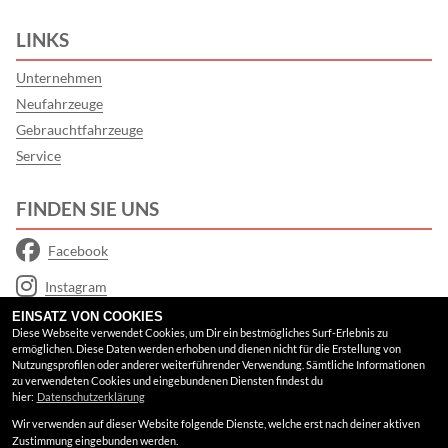
LINKS
Unternehmen
Neufahrzeuge
Gebrauchtfahrzeuge
Service
FINDEN SIE UNS
Facebook
Instagram
EINSATZ VON COOKIES
Youtube
Diese Webseite verwendet Cookies, um Dir ein bestmögliches Surf-Erlebnis zu
ermöglichen. Diese Daten werden erhoben und dienen nicht für die Erstellung von
Google Maps
Nutzungsprofilen oder anderer weiterführender Verwendung. Sämtliche Informationen
zu verwendeten Cookies und eingebundenen Diensten findest du
hier:
Datenschutzerklärung
RECHTLICHES
Wir verwenden auf dieser Website folgende Dienste, welche erst nach deiner aktiven
Zustimmung eingebunden werden.